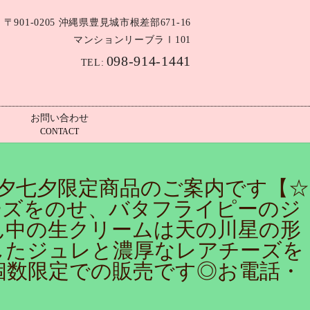
〒901-0205 沖縄県豊見城市根差部671-16
マンションリーブラⅠ101
098-914-1441
TEL:
お問い合わせ
CONTACT
七夕七夕限定商品のご案内です【☆
ーズをのせ、バタフライピーのジ
ん中の生クリームは天の川星の形
したジュレと濃厚なレアチーズを
）個数限定での販売です◎お電話・