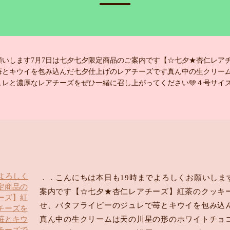
お願いします7月7日は七夕七夕限定商品のご案内です【☆七夕★杏仁レ
苺とキウイを包み込んだ七夕仕上げのレアチーズです真ん中の生クリー
レと濃厚なレアチーズをぜひ一緒に召し上がってください🩵４号サイズ 
．．こんにちは️本日も19時までよろしくお願いしま
案内です【☆七夕★杏仁レアチーズ】紅茶のクッキ
せ、バタフライピーのジュレで苺とキウイを包み込
真ん中の生クリームは天の川星の形のホワイトチョ