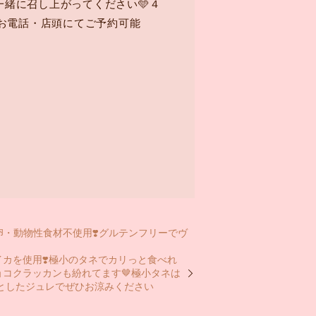
緒に召し上がってください🩵４
◎お電話・店頭にてご予約可能
卵・動物性食材不使用❣️グルテンフリーでヴ
イカを使用❣️極小のタネでカリっと食べれ
コクラッカンも紛れてます🤎極小タネは
りとしたジュレでぜひお涼みください