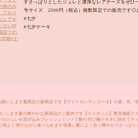
すさっぱりとしたジュレと濃厚なレアチーズをぜひ一
号サイズ 2500円（税込）個数限定での販売です
#七夕
#七夕ケーキ
お願いします夏限定の新商品です️【ヴィーガンマンゴー🥭】小麦・乳・
お願いします夏の爽やかな新商品のご案内です️【スイカっぷ】豊見城産ス
ンのジュレを混ぜ込みフレッシュミントで飾り付け極小タネに紛れてチョ
で心地よく弾けながら食べられます🤤️暑い夏によく合う爽やかでさっぱ