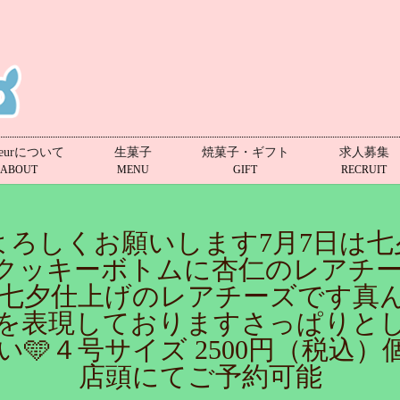
leurについて
生菓子
焼菓子・ギフト
求人募集
ABOUT
MENU
GIFT
RECRUIT
でよろしくお願いします7月7日は
クッキーボトムに杏仁のレアチ
七夕仕上げのレアチーズです真
を表現しておりますさっぱりと
🩵４号サイズ 2500円（税込
店頭にてご予約可能