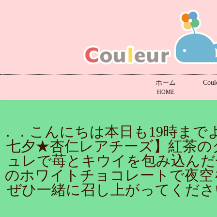
ホーム
Cou
HOME
．．こんにちは️本日も19時ま
七夕★杏仁レアチーズ】紅茶の
ュレで苺とキウイを包み込んだ
のホワイトチョコレートで夜空
ぜひ一緒に召し上がってください