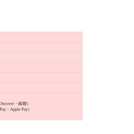
Discover・銀聯）
ay・Apple Pay）