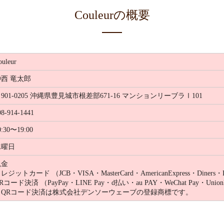
Couleurの概要
ouleur
仲西 竜太郎
901-0205 沖縄県豊見城市根差部671-16 マンションリーブラⅠ101
98-914-1441
0:30〜19:00
水曜日
現金
レジットカード （JCB・VISA・MasterCard・AmericanExpress・Diners・
Rコード決済 （PayPay・LINE Pay・d払い・au PAY・WeChat Pay・UnionP
※QRコード決済は株式会社デンソーウェーブの登録商標です。