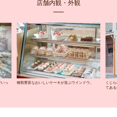
店舗内観・外観
でいっ
種類豊富なおいしいケーキが並ぶウインドウ。
くじら
てある