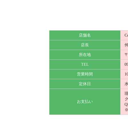
店舗名
C
店長
所在地
〒
TEL
0
営業時間
1
定休日
ク
お支払い
Q